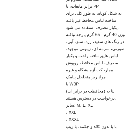
برابر مایعات، یا PP
به شکل کوتاه، به طور کلی برای
ساخت لباس محافظ غیر بافته
یکبار مصرف استفاده می شود.
وزن 40 گرم - 65 گرم پارچه نبافته
در رنگ های سفید، زرد، سبز، آبی،
صورتی، سرمه ای، زیتونی موجود،
لباس عایق نبافته راحت و یکبار
مصرف، لباس محافظ، روپوش
بیمار، کت آزمایشگاه و غیره.
مواد ریز متخلخل پیامک
یا WBP
(محافظت در برابر آب) بنا به
درخواست در دسترس هستند.
سایز: M، L، XL
، XXL
، XXXL
با یا بدون کلاه و چکمه، با زیپ