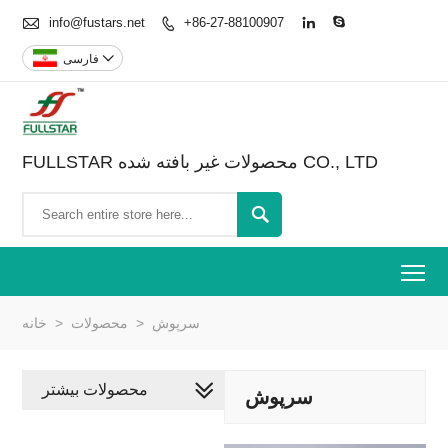

info@fustars.net
+86-27-88100907




فارسی
FULLSTAR محصولات غیر بافته شده CO., LTD

To
سرپوش
>
محصولات
>
خانه
محصولات بیشتر
سرپوش