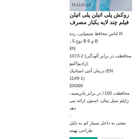
روکش پلی اتیلن پلی اتیلن
فیلم چند لایه یکبار مصرف
لباس محافظ شیمیایی، رده III
، نوع 5-B و 6-B
EN
1073-2 (محافظت در برابر آلودگی
رادیواکتیو)
درمان آنتی استاتیک (EN
1149-1)
EN368
محافظت 100٪ در برابر پاتریسید،
زایلم متیل پنتان، استون ارائه می
دهد.
;
نشتی به داخل بسیار کم به دلیل
طراحی بهینه