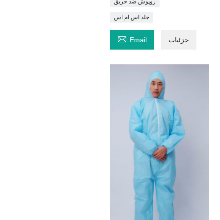
روپوش ضد حریق
جلد اس ام اس

جزئیات
Email