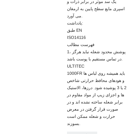
یک سد موثر در برابر ذرات و
اسپری مایع سطح پایین به ارمغان
می آورد.
یادداشت:
طبق EN
ISO14116
فهرست مطالب
1، پوشش محدود شعله نباید هرگز
در تماس مستقیم با پوست باشد.
ULTITEC
1000FR باید همیشه روی لباس ها
و هودهای محافظ حرارتی شاخص
2 یا 3 پوشیده شود. درزها، الاستیک
ها و اجزای زیپ از مواد مقاوم در
برابر شعله ساخته نشده اند و در
صورت قرار گرفتن در معرض
حرارت و شعله ممکن است
بسوزند.