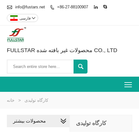

info@fustars.net
+86-27-88100907




فارسی
FULLSTAR محصولات غیر بافته شده CO., LTD

To
کارگاه تولیدی
>
خانه
محصولات بیشتر
کارگاه تولیدی