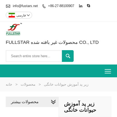

info@fustars.net
+86-27-88100907




فارسی
FULLSTAR محصولات غیر بافته شده CO., LTD

To
زیر پد آموزش حیوانات خانگی
>
محصولات
>
خانه
محصولات بیشتر
زیر پد آموزش
حیوانات خانگی