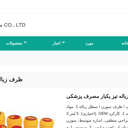
FULLSTAR محصولات غیر بافته شده CO., LTD
انه
مورد
اخبار
محصولات
ظرف زباله
اله تیز یکبار مصرف پزشکی
مشخصات ظروف مدیکال شارپ / ظرف سوزن / سطل زباله 1. مواد: PP مورد تایید FDA 2. ظرفیت
(اختیاری): 5 لیتر 3. OEM ظروف / ظرف سوزنی / سطل زباله مدیکال شارپ خوش آمدید 1. کارکرد
طراحی منطقی، اندازه متوسط، سوزن
تزریق در جداسازی، آنها فضای عملیاتی بیشتری دارند، برای اطمینان از راحت و ایمن. 2. سیستم را به