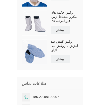
روکش چکمه های
میکرو متخلخل زیره
PU غیر لغزنده
بیشتر
روکش کفش ضد
لغزش با روکش پلی
اتیلن
بیشتر
اطلاعات تماس
+86-27-88100907
