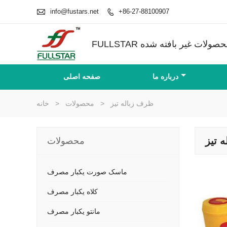

info@fustars.net
+86-27-88100907

درباره ما
صفحه اصلی
ظرف زباله تیز
>
محصولات
>
خانه
 تیز
محصولات
ماسک صورت یکبار مصرف
کلاه یکبار مصرف
مانتو یکبار مصرف