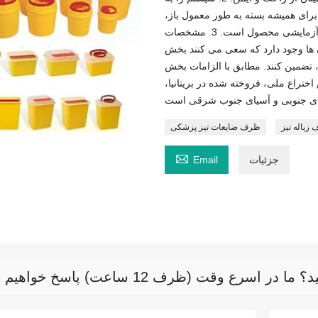
ای همیشه بسته به طور معمول باز،
در حال حاضر حس واقعی الزامات نظارتی مطابق با جعبه ابزار آزمایشی محصول است. 3. مشخصات
ا وجود دارد که سعی می کنند بخش
د، تضمین کنند. مطابق با الزامات بخش
شش اختراع ملی، فروخته شده در بریتانیا،
زباله تیز
ظرف ضایعات تیز پزشکی

جزئیات
Email
رع وقت (ظرف 12 ساعت) پاسخ خواهیم داد