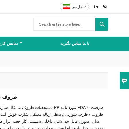



فارسی

با ما تماس بگیرید
نمایش کارخ

ظروف زب
آسان، سوزن قابل جدا شدن داخلی سیستم. کار جعبه ابزار 