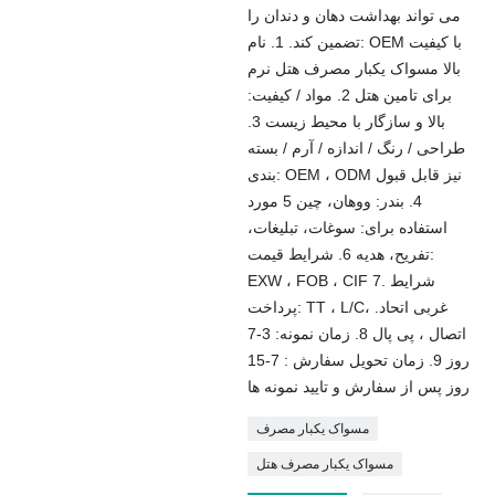
می تواند بهداشت دهان و دندان را
تضمین کند. 1. نام: OEM با کیفیت
بالا مسواک یکبار مصرف هتل نرم
برای تامین هتل 2. مواد / کیفیت:
بالا و سازگار با محیط زیست 3.
طراحی / رنگ / اندازه / آرم / بسته
بندی: OEM ، ODM نیز قابل قبول
4. بندر: ووهان، چین 5 مورد
استفاده برای: سوغات، تبلیغات،
تفریح، هدیه 6. شرایط قیمت:
EXW ، FOB ، CIF 7. شرایط
پرداخت: TT ، L/C، غربی اتحاد.
اتصال ، پی پال 8. زمان نمونه: 3-7
روز 9. زمان تحویل سفارش : 7-15
روز پس از سفارش و تایید نمونه ها
مسواک یکبار مصرف
مسواک یکبار مصرف هتل