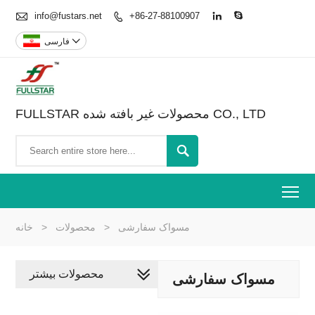

info@fustars.net
+86-27-88100907




فارسی
FULLSTAR محصولات غیر بافته شده CO., LTD

To
مسواک سفارشی
>
محصولات
>
خانه
محصولات بیشتر
مسواک سفارشی