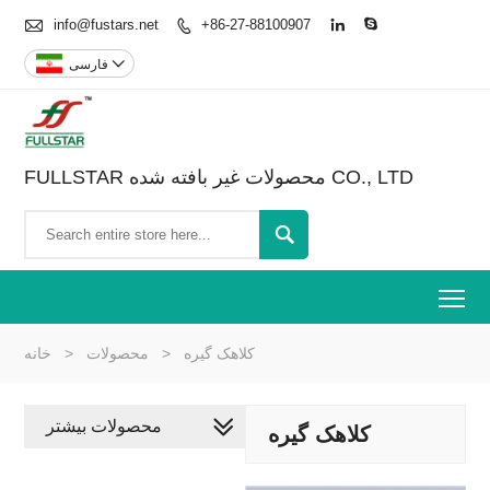

info@fustars.net
+86-27-88100907




فارسی
FULLSTAR محصولات غیر بافته شده CO., LTD

To
کلاهک گیره
>
محصولات
>
خانه
محصولات بیشتر
کلاهک گیره