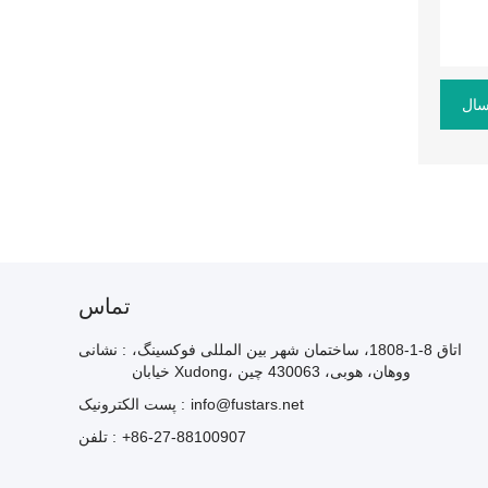
سال
تماس
اتاق 8-1-1808، ساختمان شهر بین المللی فوکسینگ،
نشانی :
خیابان Xudong، ووهان، هوبی، 430063 چین
info@fustars.net
پست الکترونیک :
+86-27-88100907
تلفن :