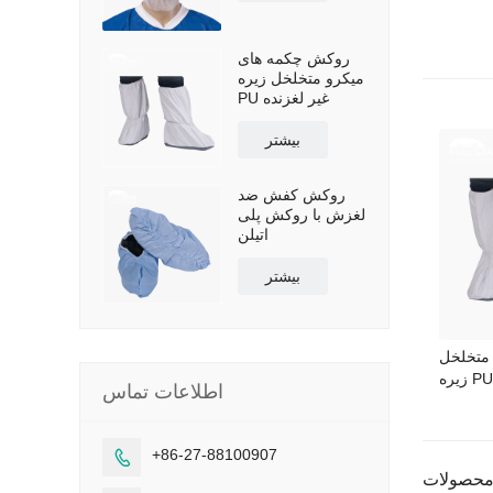
روکش چکمه های
میکرو متخلخل زیره
PU غیر لغزنده
بیشتر
روکش کفش ضد
لغزش با روکش پلی
اتیلن
بیشتر
متخلخل
اطلاعات تماس
+86-27-88100907
