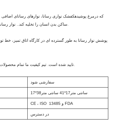
که در
مرغ پوشیده
کفشک نواری رسانا
، نوارهای رسانای اضافی ر
. نوار رسانای کربن نبافته تمام طول نیز به محافظت از دستگاه های حساس به استاتیک کمک می کند.
ساکن بدن انسان را تخلیه کند.
پوشش نوار رسانا به طور گسترده ای در کارگاه اتاق تمیز، خط تول
کفپوش نوار رسانا توسط سازمان CE و ISO 13485 تایید شده است. تیم کیفیت ما تمام محصولات را مطابق با الزامات تضمین می کند.
سفارشی شود
سانتی متر
17*41 سانتی متر
17*38
13485 و FDA
CE ، ISO
در دسترس