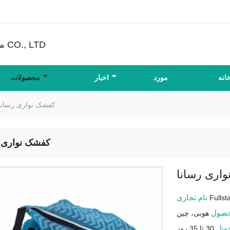
FULLSTAR محصولات غیر بافته شده CO., LTD
انه
مورد
اخبار
محصولات
کفشک نواری رسانا
کفشک نواری ر
اری رسانا
نام تجاری
Fulls
حصول
هوبی، چین
حویل
30 تا 35 روز