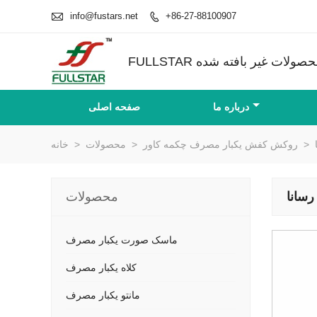

info@fustars.net
+86-27-88100907

درباره ما
صفحه اصلی
>
روکش کفش یکبار مصرف چکمه کاور
>
محصولات
>
خانه
سانا
محصولات
ماسک صورت یکبار مصرف
کلاه یکبار مصرف
مانتو یکبار مصرف