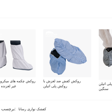
روکش کفش ضد لغزش با
روکش چکمه های میکرو 
ی اتیلن
روکش پلی اتیلن
زیره PU غیر لغزنده
سنگین
برچسب محصولات:
کفشک نواری رسانا