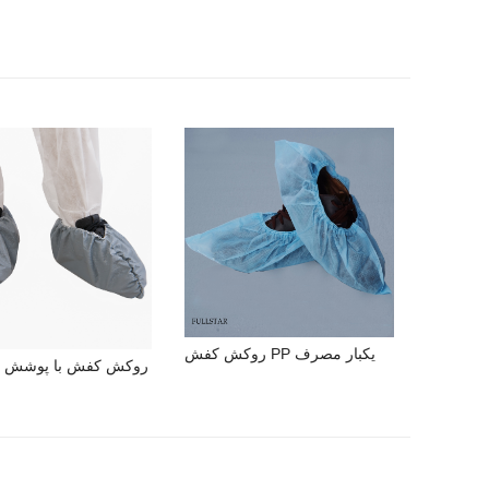
روکش کفش PP یکبار مصرف
روکش کفش با پوشش پل