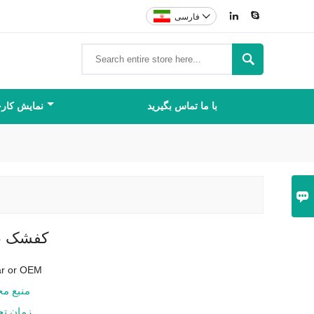



فارسی

با ما تماس بگیرید
نمایش کارخ

کفشک نو
tar or OEM
منبع م
زمان ت