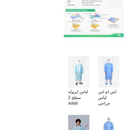
اس ام اس
لباس ایزوله
لباس
سطح 2
جراحی
AAMI