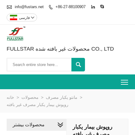

info@fustars.net
+86-27-88100907




فارسی
FULLSTAR محصولات غیر بافته شده CO., LTD

To
>
مانتو یکبار مصرف
>
محصولات
>
خانه
روپوش بیمار یکبار مصرف غیر بافته
محصولات بیشتر
روپوش بیمار یکبار
مصرف غیر بافته