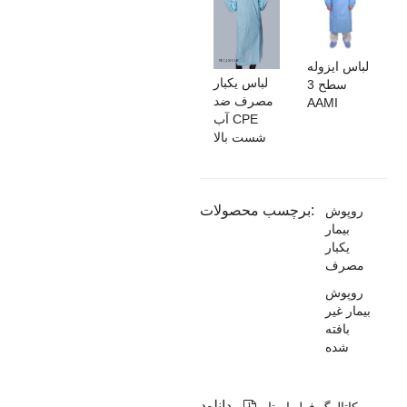
لباس ایزوله
لباس یکبار
سطح 3
مصرف ضد
AAMI
آب CPE
شست بالا
برچسب محصولات:
روپوش
بیمار
یکبار
مصرف
روپوش
بیمار غیر
بافته
شده
دانلود

کاتالوگ فول استار