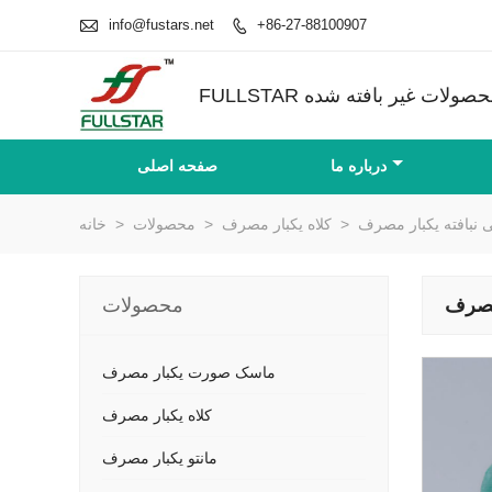

info@fustars.net
+86-27-88100907

درباره ما
صفحه اصلی
نبافته یکبار مصرف
>
کلاه یکبار مصرف
>
محصولات
>
خانه
مصرف
محصولات
ماسک صورت یکبار مصرف
کلاه یکبار مصرف
مانتو یکبار مصرف