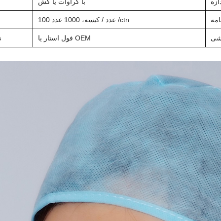
ازه
با کراوات یا کش
امه
عدد /ctn
عدد / کیسه، 1000
100
شی
فول استار یا OEM
ن