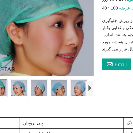
 عرضه
 از ریزش جلوگیری
ی و غذایی یکبار
 هستند. اندازه،
ریان همیشه مورد

Email
نگ
پلی پروپیلن