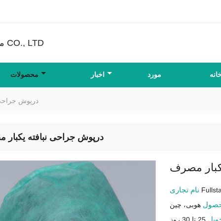
FULLSTAR محصولات غیر بافته شده CO., LTD
انه
مورد
اخبار
محصولات
درپوش جراحی 
درپوش جراحی نبافته یکبار 
کبار مصرف
نام تجاری
Fulls
حصول
هوبی، چین
حویل
25 تا 30 روز