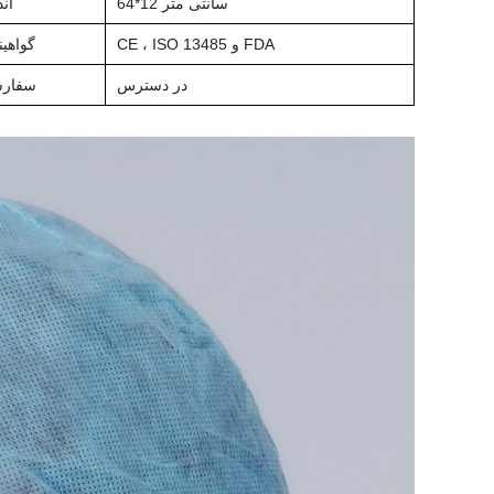
64*12 سانتی متر
اند
CE ، ISO 13485 و FDA
گواهین
در دسترس
سفار