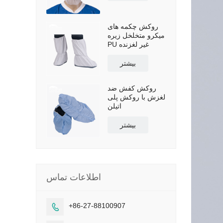
روکش چکمه های
میکرو متخلخل زیره
PU غیر لغزنده
بیشتر
روکش کفش ضد
لغزش با روکش پلی
اتیلن
بیشتر
اطلاعات تماس
+86-27-88100907
