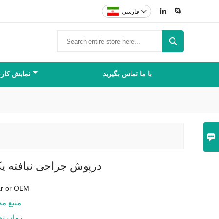



فارسی

با ما تماس بگیرید
نمایش کارخ

درپوش جراحی نبافته ی
tar or OEM
منبع م
زمان ت