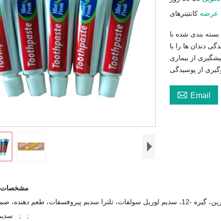
 عرضه
بسته بندی شده با
ی دندان ها را با
شگیری از بیماری
وگیری از پوسیدگی

Email
مشخصات خ
; ; ;دی کلسیم فسفات، آکوا، سوربیتول، گلیسیرین، گیره -12، سدیم لوریل سولفات، تلترا سدیم پیروفسفات، طعم د
سدیم ساکایرین ; ;