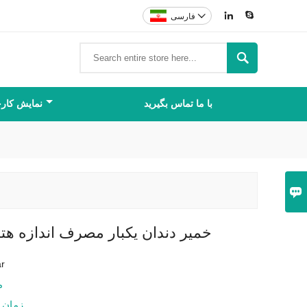



فارسی

با ما تماس بگیرید
نمایش کارخ

خمیر دندان یکبار مصرف اندازه ه
ar
م
زمان 