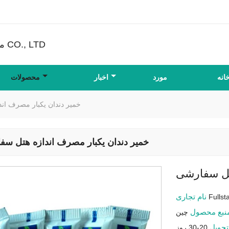
FULLSTAR محصولات غیر بافته شده CO., LTD
انه
مورد
اخبار
محصولات
خمیر دندان یکبار مصرف ان
خمیر دندان یکبار مصرف اندازه هتل س
تل سفارشی
نام تجاری
Fullst
نبع محصول
چین
تحویل
20-30 روز