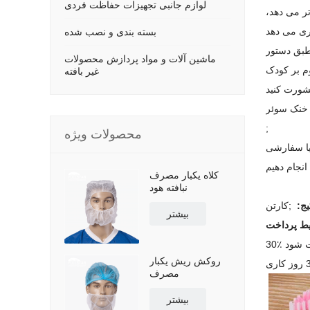
لوازم جانبی تجهیزات حفاظت فردی
ر می دهد،
بسته بندی و نصب شده
 یا طبق دستور
ماشین آلات و مواد پردازش محصولات
ر صورت لزوم بر کودک
غیر بافته
خنک سوئر ;
;
محصولات ویژه
کلاه یکبار مصرف
نبافته هود
یج:
بیشتر
روکش ریش یکبار
مصرف
بیشتر