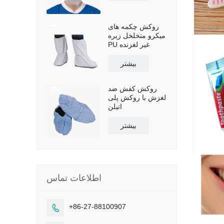
روکش چکمه های
میکرو متخلخل زیره
PU غیر لغزنده
بیشتر
روکش کفش ضد
لغزش با روکش پلی
اتیلن
بیشتر
اطلاعات تماس
+86-27-88100907
