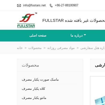

info@fustars.net
+86-27-88100907

درباره ما
صفحه اصلی
دازه هتل سفارشی
>
مواد مصرفی روزانه
>
محصولات
>
خانه
فارشی
محصولات
ماسک صورت یکبار مصرف
کلاه یکبار مصرف
مانتو یکبار مصرف