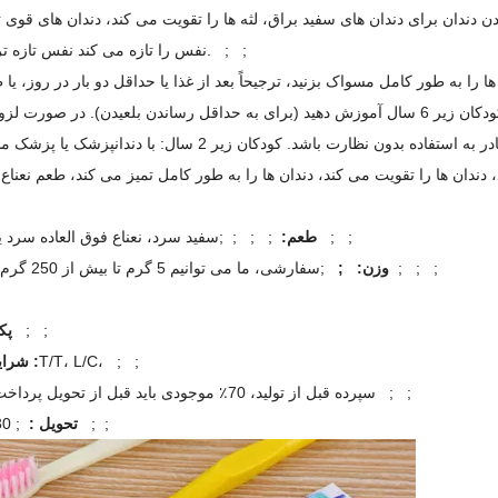
ندان برای دندان های سفید براق، لثه ها را تقویت می کند، دندان های قوی ت
نفس را تازه می کند نفس تازه تری می دهد. ; ;
 سال و بالاتر: دندان ها را به طور کامل مسواک بزنید، ترجیحاً بعد از غذا یا حداقل دو بار در روز،
دندانپزشک یا پزشک. عادات خوب مسواک زدن و شستشو را به کودکان زیر 6 سال آموزش دهید (برای به حداقل رساندن بلعیدن). د
دندان ها را تقویت می کند، دندان ها را به طور کامل تمیز می کند، طعم نعناع 
; ; ; ;سفید سرد، نعناع فوق العاده سرد یا سفارشی ; ;
طعم:
;سفارشی، ما می توانیم 5 گرم تا بیش از 250 گرم انجام دهیم ; ; ;
وزن: ;
;کارتن ; ;
پک
T/T، L/C، ; ;
شرایط پرداخت :
30٪ سپرده قبل از تولید، 70٪ موجودی باید قبل از تحویل پرداخت شود ; ;
; 30 روز کاری ; ;
تحویل :