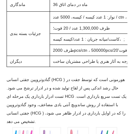
36 ماه در دمای اتاق
ماندگاری
نوار: 1 عدد کیسه / کیسه، 5000 عدد / ctn ، ;
ظرف 1,300,000 عدد / 20 فوت؛
جزئیات بسته بندی
کاست/میانه جریان : 1 عدد/کیسه کیسه، ;
ظرف 2000pcs/ctn ، 500000pcs/20'فوت
با توجه به آثار هنری یا طراحی مشتریان ساخت
دیگران
گنادوتروپین جفتی انسانی (HCG ) هورمونی است که توسط جفت در
حال رشد اندکی پس از لقاح تولید شده و در ادرار ترشح می شود.
تست ادرار بارداری یک مرحله ای HCG یک تست سریع بارداری است.
با استفاده از روش ساندویچ آنتی بادی مضاعف، وجود گنادوتروپین
جفتی انسانی (HCG ) را که در اوایل بارداری در ادرار ظاهر می شود،
تشخیص می دهد.